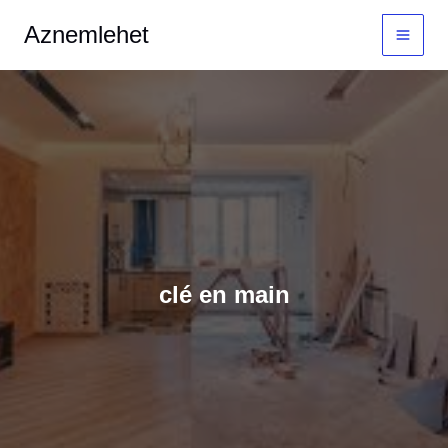
Aller
MAI
Aznemlehet
au
MEN
contenu
clé en main