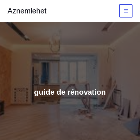
Aller
MAI
Aznemlehet
au
MEN
contenu
guide de rénovation