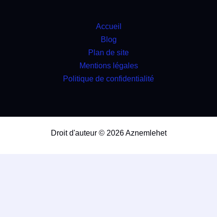
Accueil
Blog
Plan de site
Mentions légales
Politique de confidentialité
Droit d'auteur © 2026 Aznemlehet
travaux
4.9
(98%)
21729
votes
div>