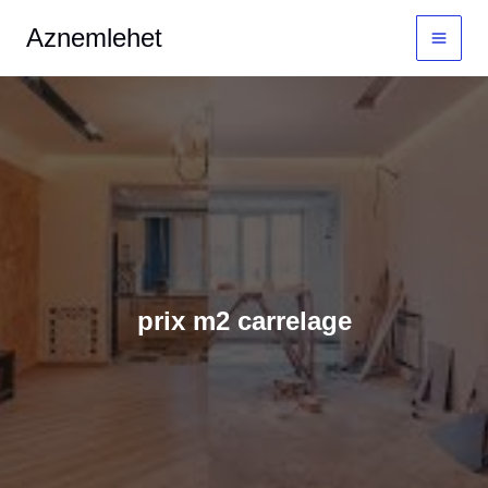
Aller
MAI
Aznemlehet
au
MEN
contenu
prix m2 carrelage