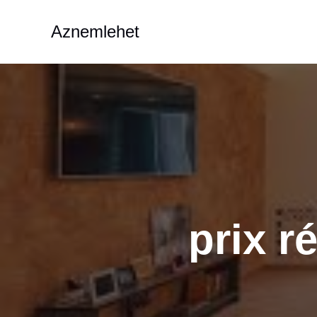
Aller
au
Aznemlehet
contenu
prix r