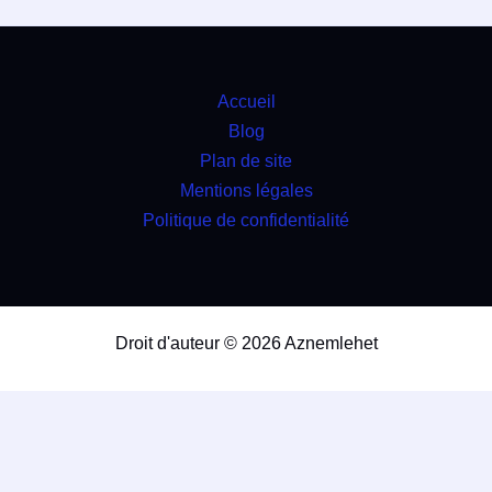
Accueil
Blog
Plan de site
Mentions légales
Politique de confidentialité
Droit d'auteur © 2026 Aznemlehet
travaux
4.9
(98%)
25898
votes