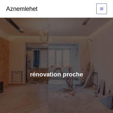
Aller
MAI
Aznemlehet
au
MEN
contenu
rénovation proche