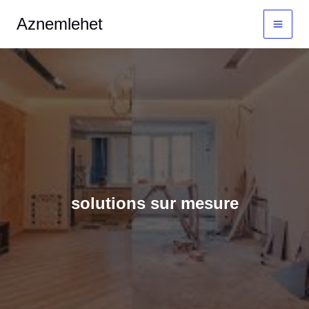
Aller
MAI
Aznemlehet
au
MEN
contenu
solutions sur mesure