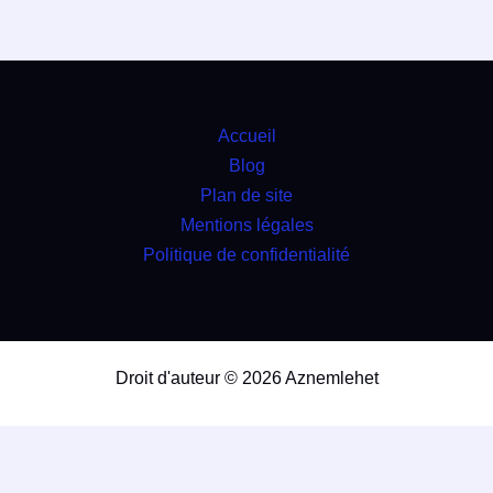
Accueil
Blog
Plan de site
Mentions légales
Politique de confidentialité
Droit d'auteur © 2026 Aznemlehet
travaux
4.9
(98%)
19988
votes