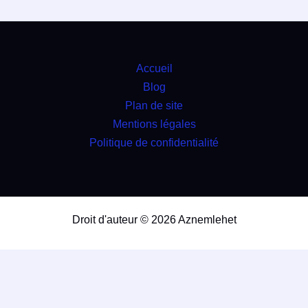
Accueil
Blog
Plan de site
Mentions légales
Politique de confidentialité
Droit d'auteur © 2026 Aznemlehet
travaux
4.9
(98%)
26348
votes