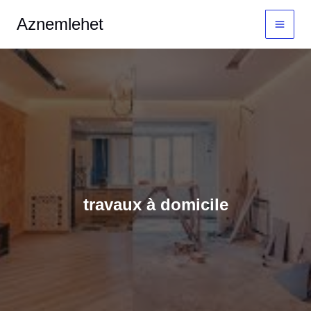
Aller
MAI
Aznemlehet
au
MEN
contenu
travaux à domicile