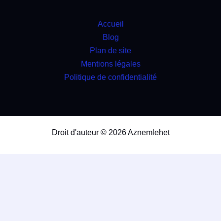
Accueil
Blog
Plan de site
Mentions légales
Politique de confidentialité
Droit d'auteur © 2026 Aznemlehet
travaux
4.9
(98%)
17560
votes
div>