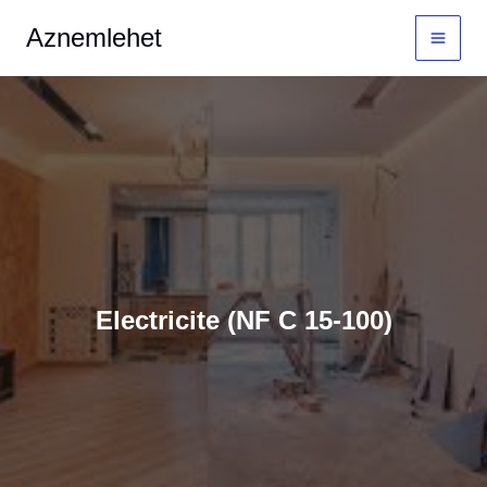
Aller
MAI
Aznemlehet
au
MEN
contenu
Electricite (NF C 15-100)