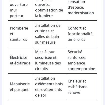
sensation
ouverture
ouverts,
d’espace,
mur
optimisation de
modernisation
porteur
la lumière
Installation de
Plomberie
Confort et
cuisines et
et
fonctionnalité
salles de bain
sanitaires
améliorés
sur mesure
Mise à jour
Sécurité
Électricité
sécurisée et
renforcée,
et éclairage
lumineuse des
ambiance
circuits
contemporaine
Installation
Chaleur et
Menuiserie
d’éléments bois
esthétisme
et parquet
et revêtements
rénové
de sol