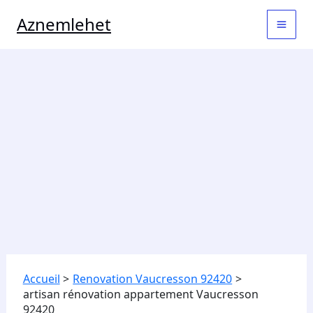
Aller
MAI
Aznemlehet
au
contenu
MEN
Accueil
Renovation Vaucresson 92420
artisan rénovation appartement Vaucresson
92420