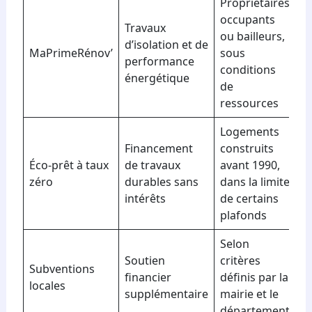
Propriétaires
occupants
Travaux
ou bailleurs,
d’isolation et de
MaPrimeRénov’
sous
performance
conditions
énergétique
de
ressources
Logements
Financement
construits
Éco-prêt à taux
de travaux
avant 1990,
zéro
durables sans
dans la limite
intérêts
de certains
plafonds
Selon
Soutien
critères
Subventions
financier
définis par la
locales
supplémentaire
mairie et le
département