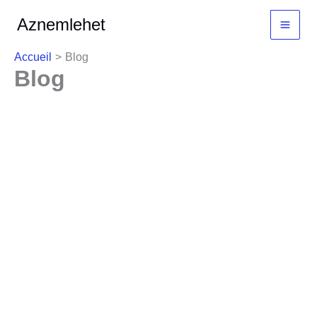
Aller
MAI
Aznemlehet
au
MEN
contenu
Accueil
Blog
Blog