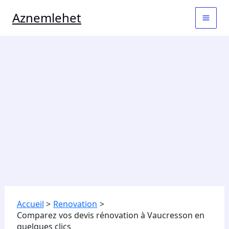
Aller
MAI
Aznemlehet
au
contenu
MEN
Accueil
Renovation
Comparez vos devis rénovation à Vaucresson en
quelques clics