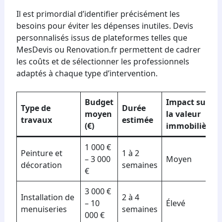
Il est primordial d’identifier précisément les
besoins pour éviter les dépenses inutiles. Devis
personnalisés issus de plateformes telles que
MesDevis ou Renovation.fr permettent de cadrer
les coûts et de sélectionner les professionnels
adaptés à chaque type d’intervention.
Budget
Impact sur
Type de
Durée
moyen
la valeur
travaux
estimée
(€)
immobilière
1 000 €
Peinture et
1 à 2
– 3 000
Moyen
décoration
semaines
€
3 000 €
Installation de
2 à 4
– 10
Élevé
menuiseries
semaines
000 €