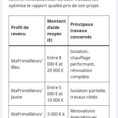
optimise le rapport qualité-prix de son projet.
Montant
Principaux
Profil de
d’aide
travaux
revenu
moyen
concernés
(€)
Isolation,
Entre 8
chauffage
MaPrimeRénov’
000 € et
performant,
Bleu
20 000 €
rénovation
complète
Entre 5
MaPrimeRénov’
Isolation partielle,
000 € et
Jaune
travaux ciblés
10 000 €
Rénovations
MaPrimeRénov’
3 000 € à
énergétiques