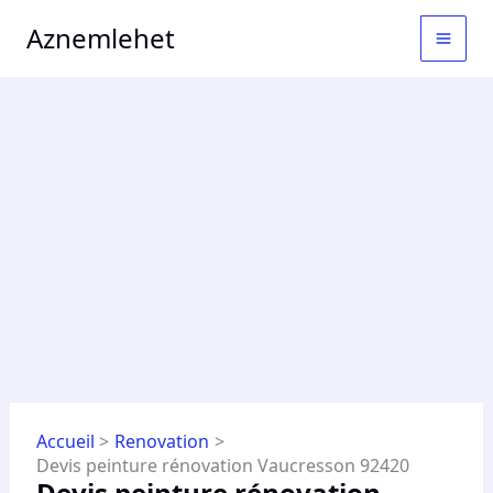
Aller
MAI
Aznemlehet
au
MEN
contenu
Accueil
Renovation
Devis peinture rénovation Vaucresson 92420
Devis peinture rénovation