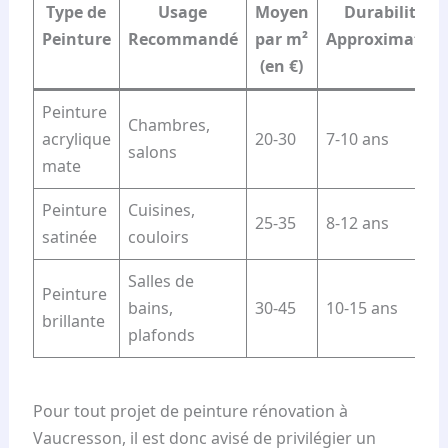
Type de
Usage
Moyen
Durabilité
Peinture
Recommandé
par m²
Approximative
(en €)
Peinture
Chambres,
acrylique
20-30
7-10 ans
salons
mate
Peinture
Cuisines,
25-35
8-12 ans
satinée
couloirs
Salles de
Peinture
bains,
30-45
10-15 ans
brillante
plafonds
Pour tout projet de peinture rénovation à
Vaucresson, il est donc avisé de privilégier un