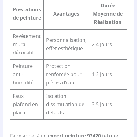
Durée
Prestations
Avantages
Moyenne de
de peinture
Réalisation
Revêtement
Personnalisation,
mural
2-4 jours
effet esthétique
décoratif
Peinture
Protection
anti-
renforcée pour
1-2 jours
humidité
pièces d’eau
Faux
Isolation,
plafond en
dissimulation de
3-5 jours
placo
défauts
Faire appel à un
expert peinture 92420
tel que