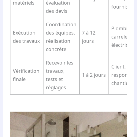
matériels
évaluation
fournisseu
des devis
Coordination
Plombier,
Exécution
des équipes,
7 à 12
carreleur,
des travaux
réalisation
jours
électricien
concrète
Recevoir les
Client,
Vérification
travaux,
1 à 2 jours
responsab
finale
tests et
chantier
réglages