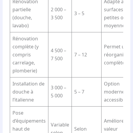
Rénovation
Adapté aux
partielle
2 000 –
surfaces
3 – 5
(douche,
3 500
petites ou
lavabo)
moyennes
Rénovation
complète (y
Permet une
4 500 –
compris
7 – 12
réorganisati
7 500
carrelage,
complète
plomberie)
Installation de
Option
3 000 –
douche à
5 – 7
moderne et
5 000
l’italienne
accessible
Pose
d’équipements
Améliore la
Variable
haut de
Selon
valeur
selon