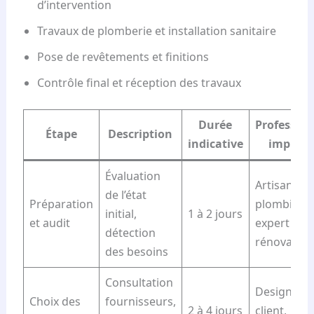
d’intervention
Travaux de plomberie et installation sanitaire
Pose de revêtements et finitions
Contrôle final et réception des travaux
Durée
Profession
Étape
Description
indicative
impliqu
Évaluation
Artisan
de l’état
Préparation
plombier,
initial,
1 à 2 jours
et audit
expert en
détection
rénovation
des besoins
Consultation
Designer,
Choix des
fournisseurs,
2 à 4 jours
client,