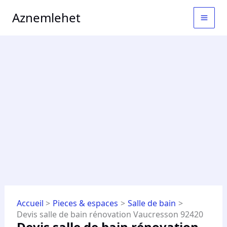
Aller
MAI
Aznemlehet
au
MEN
contenu
Accueil
Pieces & espaces
Salle de bain
Devis salle de bain rénovation Vaucresson 92420
Devis salle de bain rénovation