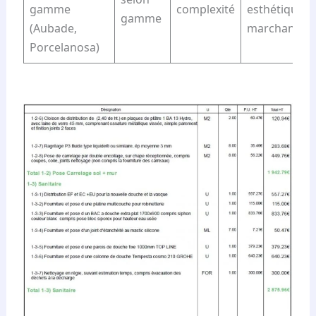
gamme
complexité
esthétique e
gamme
(Aubade,
marchande
Porcelanosa)