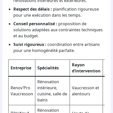
rénovations intérieures et extérieures.
Respect des délais :
planification rigoureuse
pour une exécution dans les temps.
Conseil personnalisé :
proposition de
solutions adaptées aux contraintes techniques
et au budget.
Suivi rigoureux :
coordination entre artisans
pour une homogénéité parfaite.
Rayon
Entreprise
Spécialités
Cert
d’intervention
Rénovation
Renov’Pro
intérieure,
Vaucresson et
Qua
Vaucresson
cuisine, salle de
alentours
bains
Rénovation