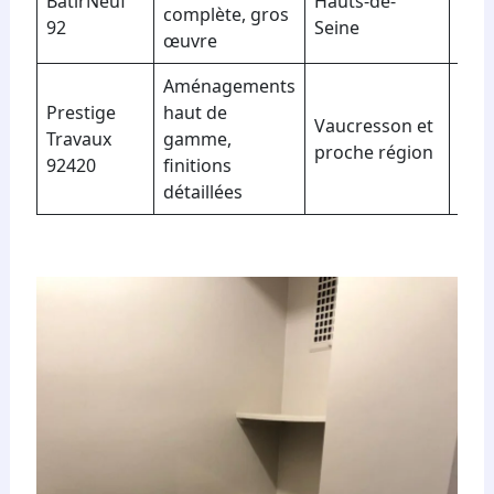
BâtirNeuf
Hauts-de-
Gar
complète, gros
92
Seine
déc
œuvre
Aménagements
Prestige
haut de
Vaucresson et
Cert
Travaux
gamme,
proche région
arti
92420
finitions
détaillées