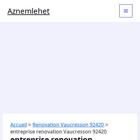
Aller
MAI
Aznemlehet
au
contenu
MEN
Accueil
Renovation Vaucresson 92420
entreprise renovation Vaucresson 92420
entreprise renovation