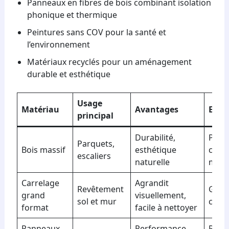
Panneaux en fibres de bois combinant isolation
phonique et thermique
Peintures sans COV pour la santé et
l’environnement
Matériaux recyclés pour un aménagement
durable et esthétique
Usage
Matériau
Avantages
Exem
principal
Durabilité,
Parq
Parquets,
Bois massif
esthétique
chên
escaliers
naturelle
mass
Carrelage
Agrandit
Revêtement
Grès
grand
visuellement,
sol et mur
céra
format
facile à nettoyer
Panneaux
Performance
Pann