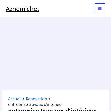
Aller
MAI
Aznemlehet
au
contenu
MEN
Accueil
Renovation
entreprise travaux d’intérieur
entreprise travaux d’intérieur