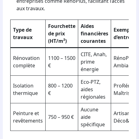
entreprises comme RénoPlus, facilitant l’accès
aux travaux.
Fourchette
Aides
Type de
Exemples
de prix
financières
travaux
d’entrepri
(HT/m²)
courantes
CITE, Anah,
Rénovation
1100 – 1500
RénoPlus,
prime
complète
€
AmbianceT
énergie
Eco-PTZ,
Isolation
800 – 1200
ProRénoSe
aides
thermique
€
MaîtriseHa
régionales
Aucune
Peinture et
ArtisanMai
750 – 950 €
aide
revêtements
Déco&Rén
spécifique