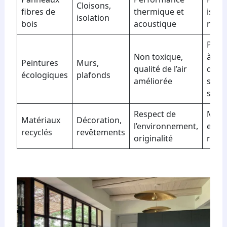
Cloisons,
fibres de
thermique et
isola
isolation
bois
acoustique
natur
Pein
Non toxique,
à ba
Peintures
Murs,
qualité de l’air
d’eau
écologiques
plafonds
améliorée
sans
solva
Respect de
Mobil
Matériaux
Décoration,
l’environnement,
en bo
recyclés
revêtements
originalité
recyc