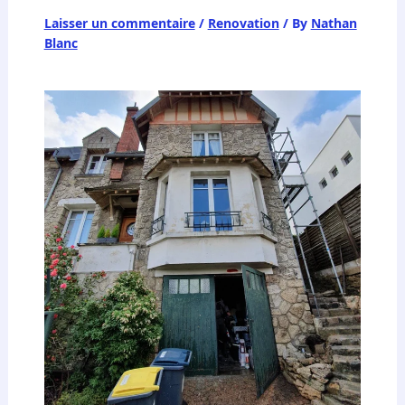
Laisser un commentaire
/
Renovation
/ By
Nathan
Blanc