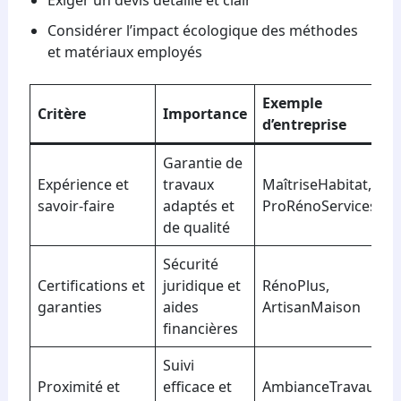
Exiger un devis détaillé et clair
Considérer l’impact écologique des méthodes
et matériaux employés
Exemple
Critère
Importance
d’entreprise
Garantie de
Expérience et
travaux
MaîtriseHabitat,
savoir-faire
adaptés et
ProRénoServices
de qualité
Sécurité
Certifications et
juridique et
RénoPlus,
garanties
aides
ArtisanMaison
financières
Suivi
Proximité et
efficace et
AmbianceTravaux,