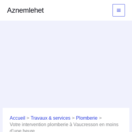
Aller
MAI
Aznemlehet
au
MEN
contenu
Accueil
Travaux & services
Plomberie
Votre intervention plomberie à Vaucresson en moins
d’une heure