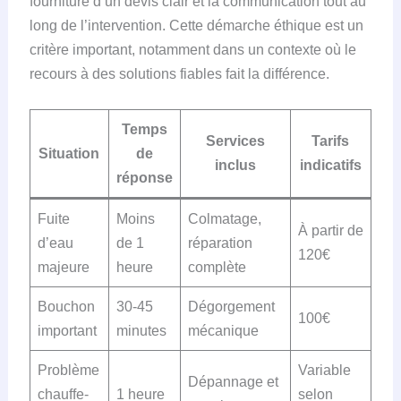
fourniture d’un devis clair et la communication tout au
long de l’intervention. Cette démarche éthique est un
critère important, notamment dans un contexte où le
recours à des solutions fiables fait la différence.
Temps
Services
Tarifs
Situation
de
inclus
indicatifs
réponse
Fuite
Moins
Colmatage,
À partir de
d’eau
de 1
réparation
120€
majeure
heure
complète
Bouchon
30-45
Dégorgement
100€
important
minutes
mécanique
Problème
Variable
Dépannage et
chauffe-
1 heure
selon