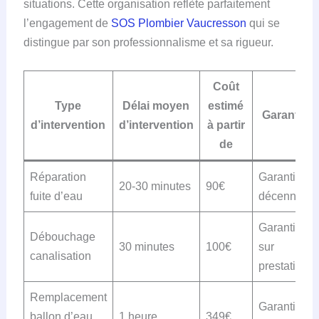
situations. Cette organisation reflète parfaitement
l’engagement de
SOS Plombier Vaucresson
qui se
distingue par son professionnalisme et sa rigueur.
Coût
Type
Délai moyen
estimé
Garantie
d’intervention
d’intervention
à partir
de
Réparation
Garantie
20-30 minutes
90€
fuite d’eau
décennale
Garantie
Débouchage
30 minutes
100€
sur
canalisation
prestation
Remplacement
Garantie
ballon d’eau
1 heure
349€