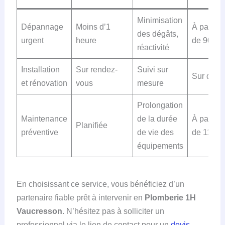
Minimisation
Dépannage
Moins d’1
À partir
des dégâts,
urgent
heure
de 90€
réactivité
Installation
Sur rendez-
Suivi sur
Sur devi
et rénovation
vous
mesure
Prolongation
Maintenance
de la durée
À partir
Planifiée
préventive
de vie des
de 110€
équipements
En choisissant ce service, vous bénéficiez d’un
partenaire fiable prêt à intervenir en
Plomberie 1H
Vaucresson
. N’hésitez pas à solliciter un
professionnel via le lien de contact pour un
devis