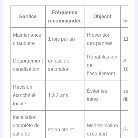
Fréquence
Pri
Service
Objectif
recommandée
indica
Maintenance
Prévention
1 fois par an
110€
chaudière
des pannes
Réhabilitation
Dégorgement
en cas de
À parti
de
canalisation
saturation
100€
l’écoulement
Révision
Éviter les
selon
étanchéité
1 à 2 ans
fuites
diagno
locale
Installation
complète de
Modernisation
selon projet
Sur de
salle de
et confort