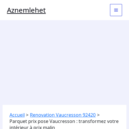
Aller
MAI
Aznemlehet
au
contenu
MEN
Accueil
Renovation Vaucresson 92420
Parquet prix pose Vaucresson : transformez votre
intérieur à prix malin