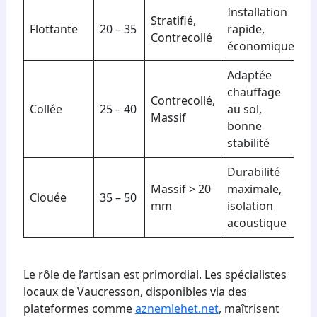
Installation
Stratifié,
Flottante
20 – 35
rapide,
Contrecollé
économique
Adaptée
chauffage
Contrecollé,
Collée
25 – 40
au sol,
Massif
bonne
stabilité
Durabilité
Massif > 20
maximale,
Clouée
35 – 50
mm
isolation
acoustique
Le rôle de l’artisan est primordial. Les spécialistes
locaux de Vaucresson, disponibles via des
plateformes comme
aznemlehet.net
, maîtrisent