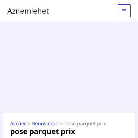
Aller
MAI
Aznemlehet
au
MEN
contenu
Accueil
Renovation
pose parquet prix
pose parquet prix