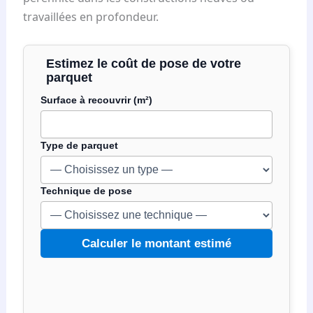
travaillées en profondeur.
Estimez le coût de pose de votre
parquet
Surface à recouvrir (m²)
Type de parquet
Entrez la surface en mètres carrés (entre 1 et 200)
Technique de pose
Sélectionnez le type de parquet
Sélectionnez la technique de pose
Calculer le montant estimé