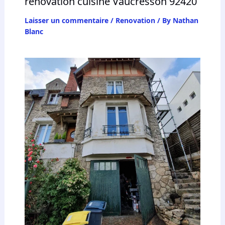
rénovation cuisine Vaucresson 92420
Laisser un commentaire
/
Renovation
/ By
Nathan
Blanc