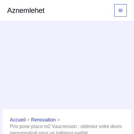
Aller
MAI
Aznemlehet
au
MEN
contenu
Accueil
Renovation
Prix pose placo m2 Vaucresson : obtenez votre devis
personnalisé pour un intérieur parfait