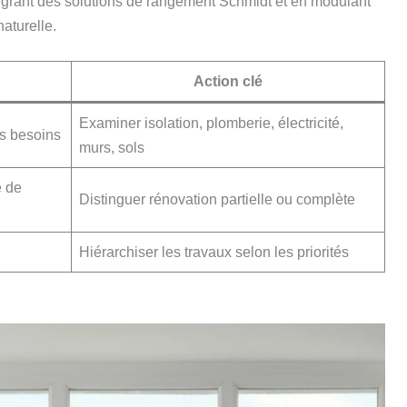
ntégrant des solutions de rangement Schmidt et en modulant
naturelle.
Action clé
Examiner isolation, plomberie, électricité,
les besoins
murs, sols
e de
Distinguer rénovation partielle ou complète
Hiérarchiser les travaux selon les priorités