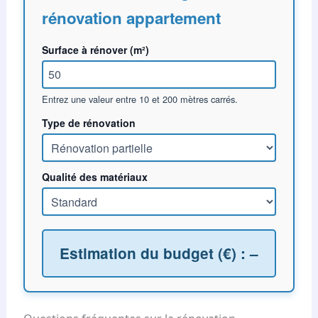
rénovation appartement
Surface à rénover (m²)
C
a
l
Entrez une valeur entre 10 et 200 mètres carrés.
c
Type de rénovation
u
l
e
Qualité des matériaux
z
u
n
e
Estimation du budget (€) : –
e
s
t