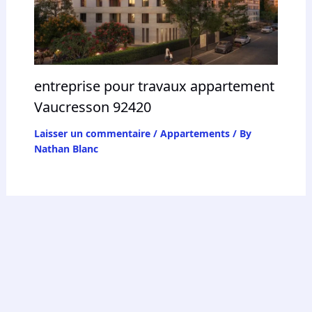
t
l
a
q
u
entreprise pour travaux appartement
a
Vaucresson 92420
l
i
Laisser un commentaire
/
Appartements
/ By
Nathan Blanc
t
é
d
e
s
m
a
t
é