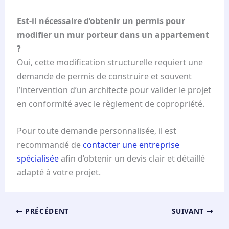
o
Est-il nécessaire d’obtenir un permis pour
t
modifier un mur porteur dans un appartement
r
?
e
Oui, cette modification structurelle requiert une
a
demande de permis de construire et souvent
p
l’intervention d’un architecte pour valider le projet
p
en conformité avec le règlement de copropriété.
a
r
Pour toute demande personnalisée, il est
t
recommandé de
contacter une entreprise
e
spécialisée
afin d’obtenir un devis clair et détaillé
m
adapté à votre projet.
e
n
t
PRÉCÉDENT
SUIVANT
s