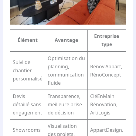
Entreprise
Élément
Avantage
type
Optimisation du
Suivi de
planning,
Rénov’Appart,
chantier
communication
RénoConcept
personnalisé
fluide
Devis
Transparence,
CléEnMain
détaillé sans
meilleure prise
Rénovation,
engagement
de décision
ArtiLogis
Visualisation
Showrooms
AppartDesign,
des projets,