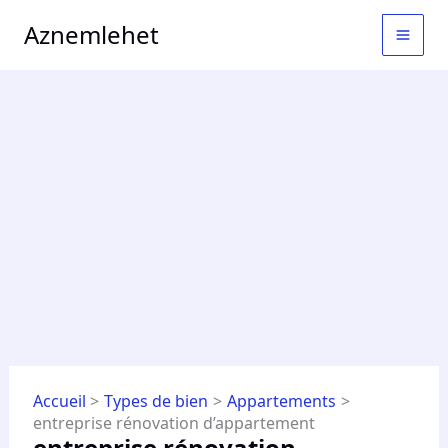
Aller
MAI
Aznemlehet
au
MEN
contenu
Accueil
Types de bien
Appartements
entreprise rénovation d’appartement
entreprise rénovation