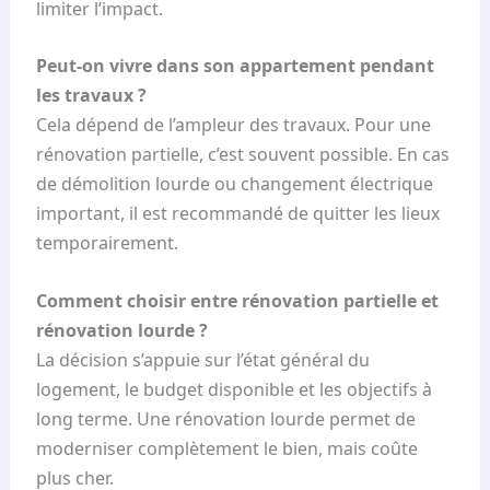
limiter l’impact.
u
r
Peut-on vivre dans son appartement pendant
l
les travaux ?
a
Cela dépend de l’ampleur des travaux. Pour une
r
rénovation partielle, c’est souvent possible. En cas
é
de démolition lourde ou changement électrique
n
important, il est recommandé de quitter les lieux
o
temporairement.
v
a
Comment choisir entre rénovation partielle et
t
rénovation lourde ?
i
La décision s’appuie sur l’état général du
o
logement, le budget disponible et les objectifs à
n
long terme. Une rénovation lourde permet de
d
moderniser complètement le bien, mais coûte
e
plus cher.
v