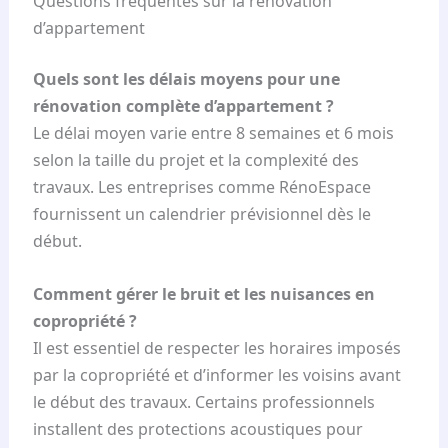
Questions fréquentes sur la rénovation
i
d’appartement
m
a
Quels sont les délais moyens pour une
t
rénovation complète d’appartement ?
i
Le délai moyen varie entre 8 semaines et 6 mois
o
selon la taille du projet et la complexité des
n
travaux. Les entreprises comme RénoEspace
d
fournissent un calendrier prévisionnel dès le
e
début.
b
u
Comment gérer le bruit et les nuisances en
d
copropriété ?
g
Il est essentiel de respecter les horaires imposés
e
par la copropriété et d’informer les voisins avant
t
le début des travaux. Certains professionnels
p
installent des protections acoustiques pour
o