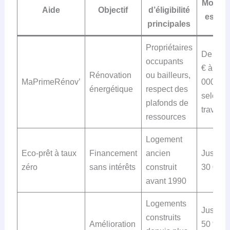
Montan
Aide
Objectif
d’éligibilité
estim
principales
Propriétaires
De 1 0
occupants
€ à 20
Rénovation
ou bailleurs,
MaPrimeRénov’
000 €
énergétique
respect des
selon
plafonds de
travaux
ressources
Logement
Eco-prêt à taux
Financement
ancien
Jusqu’à
zéro
sans intérêts
construit
30 000 
avant 1990
Logements
Jusqu’à
construits
Amélioration
50 % d