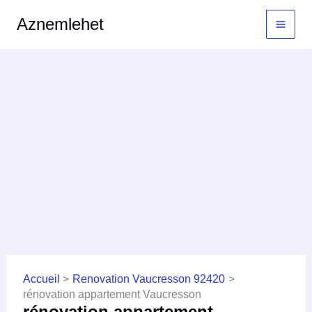
Aller
MAI
Aznemlehet
au
MEN
contenu
Accueil
Renovation Vaucresson 92420
rénovation appartement Vaucresson
rénovation appartement