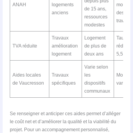
depuis plus
ANAH
logements
montan
de 15 ans,
anciens
des
ressources
travaux
modestes
Travaux
Logement
Taux
TVA réduite
amélioration
de plus de
réduit à
logement
deux ans
5,5 %
Varie selon
Aides locales
Travaux
les
Montan
de Vaucresson
spécifiques
dispositifs
variabl
communaux
Se renseigner et anticiper ces aides permet d’alléger
le coût net et d’améliorer la qualité et la viabilité du
projet. Pour un accompagnement personnalisé,