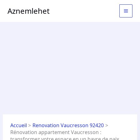
Aller
MAI
Aznemlehet
au
MEN
contenu
Accueil
Renovation Vaucresson 92420
Rénovation appartement Vaucresson :
transformez votre espace en un havre de paix