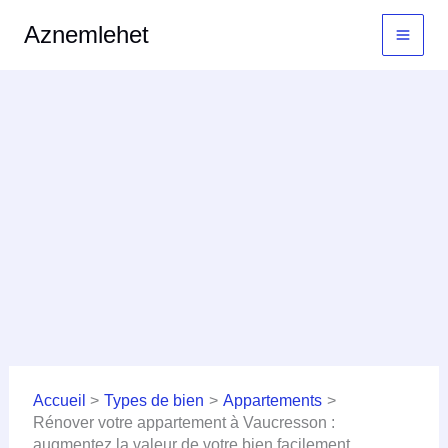
Aller
MAI
Aznemlehet
au
MEN
contenu
Accueil
Types de bien
Appartements
Rénover votre appartement à Vaucresson :
augmentez la valeur de votre bien facilement