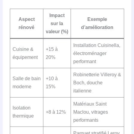
Impact
Aspect
Exemple
sur la
rénové
d’amélioration
valeur (%)
Installation Cuisinella,
Cuisine &
+15 à
électroménager
équipement
20%
performant
Robinetterie Villeroy &
Salle de bain
+10 à
Boch, douche
moderne
15%
italienne
Matériaux Saint
Isolation
+8 à 12%
Maclou, vitrages
thermique
performants
Parquet stratifié Leroy