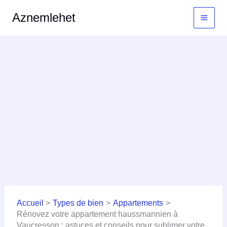
Aller
MAI
Aznemlehet
au
MEN
contenu
Accueil
Types de bien
Appartements
Rénovez votre appartement haussmannien à
Vaucresson : astuces et conseils pour sublimer votre