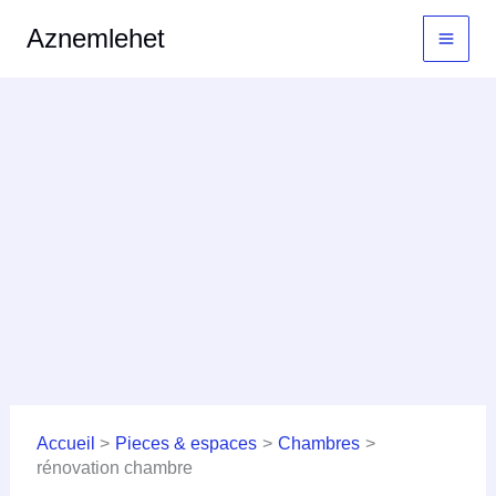
Aller
MAI
Aznemlehet
au
MEN
contenu
Accueil
Pieces & espaces
Chambres
rénovation chambre