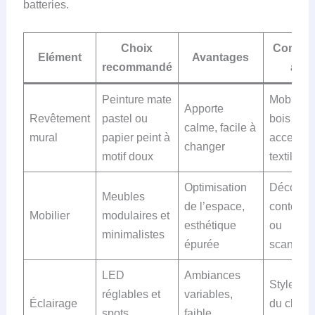
batteries.
Choix
Compat
Elément
Avantages
recommandé
ave
Peinture mate
Mobilier 
Apporte
Revêtement
pastel ou
bois clair
calme, facile à
mural
papier peint à
accessoi
changer
motif doux
textiles
Optimisation
Décor
Meubles
de l’espace,
contempo
Mobilier
modulaires et
esthétique
ou
minimalistes
épurée
scandin
LED
Ambiances
Styles va
réglables et
variables,
Éclairage
du class
spots
faible