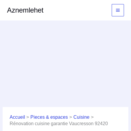
Aller
MAI
Aznemlehet
au
MEN
contenu
Accueil
Pieces & espaces
Cuisine
Rénovation cuisine garantie Vaucresson 92420