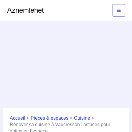
Aller
MAI
Aznemlehet
au
MEN
contenu
Accueil
Pieces & espaces
Cuisine
Rénover sa cuisine à Vaucresson : astuces pour
optimiser l’espace