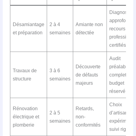
Diagnostic
approfondi e
Désamiantage
2 à 4
Amiante non
recours à
et préparation
semaines
détectée
professionn
certifiés
Audit
Découverte
préalable
Travaux de
3 à 6
de défauts
complet et
structure
semaines
majeurs
budget
réservé
Choix
Rénovation
Retards,
2 à 5
d’artisans
électrique et
non-
semaines
expérimenté
plomberie
conformités
suivi rigour