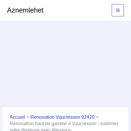
Aller
MAI
Aznemlehet
au
MEN
contenu
Accueil
Renovation Vaucresson 92420
Rénovation haut de gamme à Vaucresson : sublimez
votre demeure avec élégance