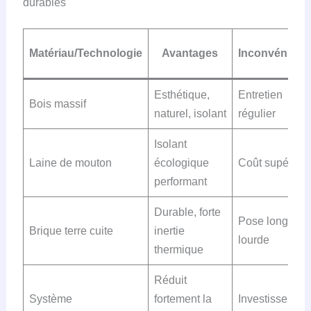
durables
Matériau/Technologie
Avantages
Inconvénient
Esthétique,
Entretien
Bois massif
naturel, isolant
régulier
Isolant
Laine de mouton
écologique
Coût supérieur
performant
Durable, forte
Pose longue e
Brique terre cuite
inertie
lourde
thermique
Réduit
Système
fortement la
Investissemen