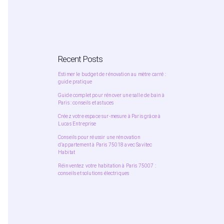
Recent Posts
Estimer le budget de rénovation au mètre carré :
guide pratique
Guide complet pour rénover une salle de bain à
Paris : conseils et astuces
Créez votre espace sur-mesure à Paris grâce à
Lucas Entreprise
Conseils pour réussir une rénovation
d’appartement à Paris 75018 avec Savitec
Habitat
Réinventez votre habitation à Paris 75007 :
conseils et solutions électriques