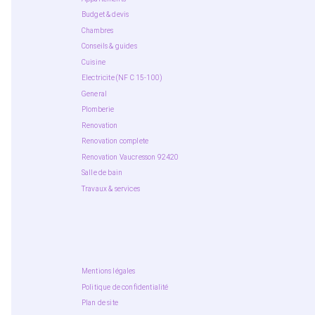
Budget & devis
Chambres
Conseils & guides
Cuisine
Electricite (NF C 15-100)
General
Plomberie
Renovation
Renovation complete
Renovation Vaucresson 92420
Salle de bain
Travaux & services
Mentions légales
Politique de confidentialité
Plan de site