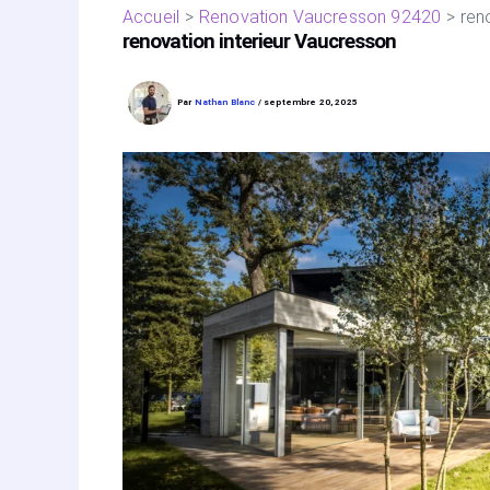
Accueil
Renovation Vaucresson 92420
ren
renovation interieur Vaucresson
Par
Nathan Blanc
/
septembre 20, 2025