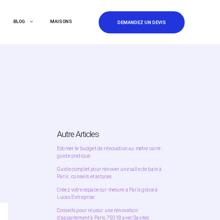
BLOG
MAISONS
DEMANDEZ UN DEVIS
Autre Articles
Estimer le budget de rénovation au mètre carré :
guide pratique
Guide complet pour rénover une salle de bain à
Paris : conseils et astuces
Créez votre espace sur-mesure à Paris grâce à
Lucas Entreprise
Conseils pour réussir une rénovation
d’appartement à Paris 75018 avec Savitec