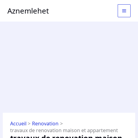
Aller
MAI
Aznemlehet
au
MEN
contenu
Accueil
Renovation
travaux de renovation maison et appartement
travaux de renovation maison