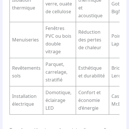
Isolation
thermique
verre, ouate
Gobain,
thermique
et
de cellulose
BigMat
acoustique
Fenêtres
Réduction
PVC ou bois
Point.P,
Menuiseries
des pertes
double
Lapeyre
de chaleur
vitrage
Parquet,
Revêtements
Esthétique
Bricoma
carrelage,
sols
et durabilité
Leroy M
stratifié
Domotique,
Confort et
Installation
Castora
éclairage
économie
électrique
Mr.Bric
LED
d’énergie