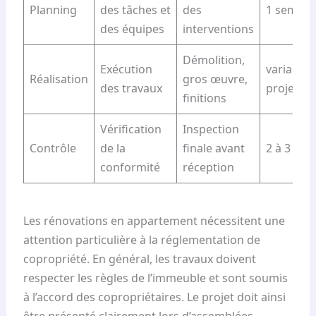
Planning
des tâches et
des
1 semain
des équipes
interventions
Démolition,
Exécution
variable 
Réalisation
gros œuvre,
des travaux
projet
finitions
Vérification
Inspection
Contrôle
de la
finale avant
2 à 3 jour
conformité
réception
Les rénovations en appartement nécessitent une
attention particulière à la réglementation de
copropriété. En général, les travaux doivent
respecter les règles de l’immeuble et sont soumis
à l’accord des copropriétaires. Le projet doit ainsi