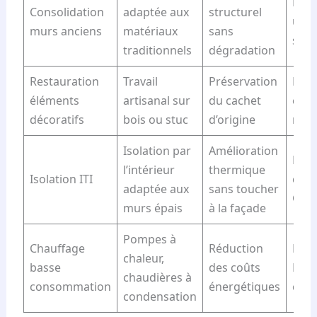
Fair
Consolidation
adaptée aux
structurel
une 
murs anciens
matériaux
sans
spéc
traditionnels
dégradation
Restauration
Travail
Préservation
Prof
éléments
artisanal sur
du cachet
expé
décoratifs
bois ou stuc
d’origine
rec
Isolation par
Amélioration
Four
l’intérieur
thermique
Isolation ITI
comm
adaptée aux
sans toucher
Gob
murs épais
à la façade
Pompes à
Chauffage
Réduction
Bric
chaleur,
basse
des coûts
Lero
chaudières à
consommation
énergétiques
cons
condensation