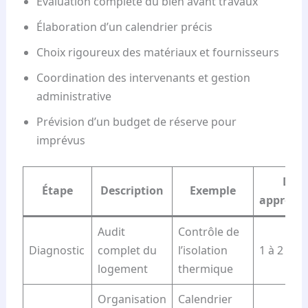
Évaluation complète du bien avant travaux
Élaboration d’un calendrier précis
Choix rigoureux des matériaux et fournisseurs
Coordination des intervenants et gestion
administrative
Prévision d’un budget de réserve pour
imprévus
Dur
Étape
Description
Exemple
approxi
Audit
Contrôle de
Diagnostic
complet du
l’isolation
1 à 2 sem
logement
thermique
Organisation
Calendrier