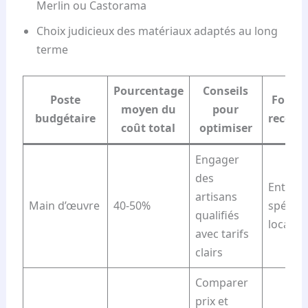
Merlin ou Castorama
Choix judicieux des matériaux adaptés au long
terme
Pourcentage
Conseils
Poste
Fourni
moyen du
pour
budgétaire
recom
coût total
optimiser
Engager
des
Entrepr
artisans
Main d’œuvre
40-50%
spécial
qualifiés
locales
avec tarifs
clairs
Comparer
prix et