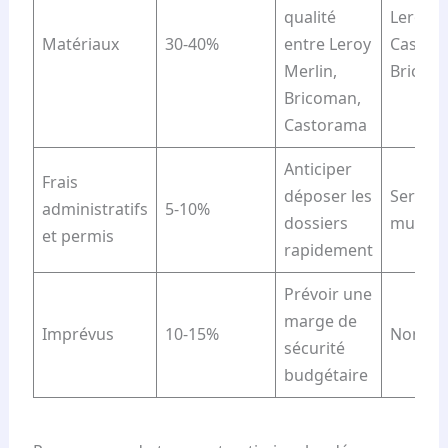
qualité
Leroy M
Matériaux
30-40%
entre Leroy
Castor
Merlin,
Bricom
Bricoman,
Castorama
Anticiper
Frais
déposer les
Service
administratifs
5-10%
dossiers
munici
et permis
rapidement
Prévoir une
marge de
Imprévus
10-15%
Non app
sécurité
budgétaire