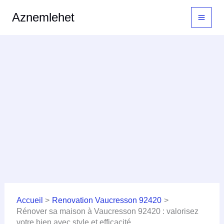
Aller
MAI
Aznemlehet
au
MEN
contenu
Accueil
Renovation Vaucresson 92420
Rénover sa maison à Vaucresson 92420 : valorisez
votre bien avec style et efficacité