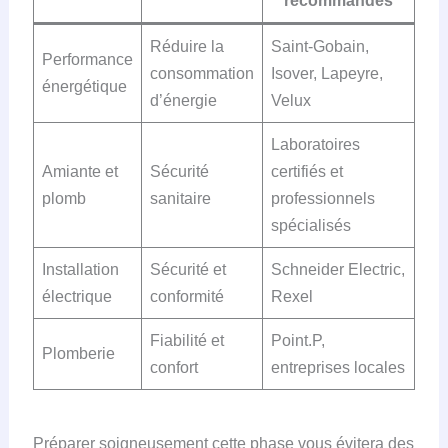
recommandés
Réduire la
Saint-Gobain,
Performance
consommation
Isover, Lapeyre,
énergétique
d’énergie
Velux
Laboratoires
Amiante et
Sécurité
certifiés et
plomb
sanitaire
professionnels
spécialisés
Installation
Sécurité et
Schneider Electric,
électrique
conformité
Rexel
Fiabilité et
Point.P,
Plomberie
confort
entreprises locales
Préparer soigneusement cette phase vous évitera des