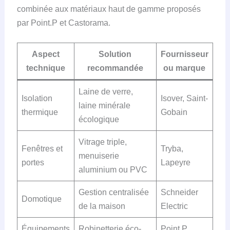
combinée aux matériaux haut de gamme proposés
par Point.P et Castorama.
Aspect
Solution
Fournisseur
technique
recommandée
ou marque
Laine de verre,
Isolation
Isover, Saint-
laine minérale
thermique
Gobain
écologique
Vitrage triple,
Fenêtres et
Tryba,
menuiserie
portes
Lapeyre
aluminium ou PVC
Gestion centralisée
Schneider
Domotique
de la maison
Electric
Équipements
Robinetterie éco-
Point.P,