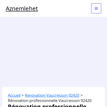
Aller
MAI
Aznemlehet
au
contenu
MEN
Accueil
Renovation Vaucresson 92420
Rénovation professionnelle Vaucresson 92420
Rénovation professionnelle