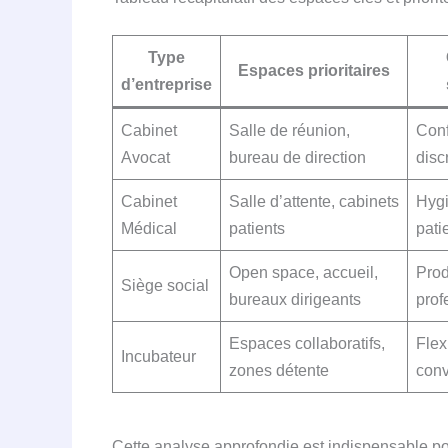
Type
Espaces prioritaires
d’entreprise
Cabinet
Salle de réunion,
Conf
Avocat
bureau de direction
disc
Cabinet
Salle d’attente, cabinets
Hygi
Médical
patients
pati
Open space, accueil,
Prod
Siège social
bureaux dirigeants
prof
Espaces collaboratifs,
Flexi
Incubateur
zones détente
conv
Cette analyse approfondie est indispensable po