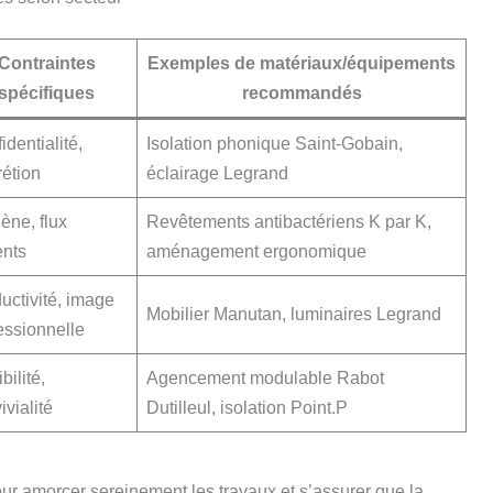
Contraintes
Exemples de matériaux/équipements
spécifiques
recommandés
identialité,
Isolation phonique Saint-Gobain,
rétion
éclairage Legrand
ène, flux
Revêtements antibactériens K par K,
ents
aménagement ergonomique
uctivité, image
Mobilier Manutan, luminaires Legrand
essionnelle
bilité,
Agencement modulable Rabot
ivialité
Dutilleul, isolation Point.P
ur amorcer sereinement les travaux et s’assurer que la