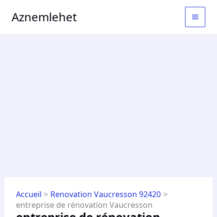
Aller
MAI
Aznemlehet
au
MEN
contenu
Accueil
Renovation Vaucresson 92420
entreprise de rénovation Vaucresson
entreprise de rénovation