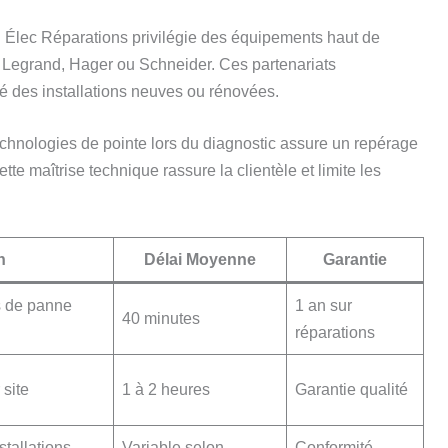
n Élec Réparations privilégie des équipements haut de
Legrand, Hager ou Schneider. Ces partenariats
mité des installations neuves ou rénovées.
e technologies de pointe lors du diagnostic assure un repérage
te maîtrise technique rassure la clientèle et limite les
n
Délai Moyenne
Garantie
s de panne
1 an sur
40 minutes
réparations
 site
1 à 2 heures
Garantie qualité
stallations
Variable selon
Conformité