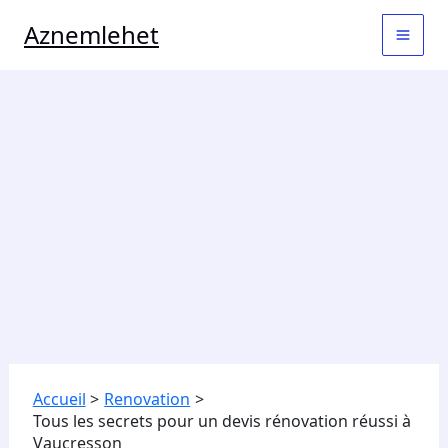
Aller
MAI
Aznemlehet
au
contenu
MEN
Accueil
Renovation
Tous les secrets pour un devis rénovation réussi à
Vaucresson