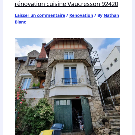
rénovation cuisine Vaucresson 92420
Laisser un commentaire
/
Renovation
/ By
Nathan
Blanc