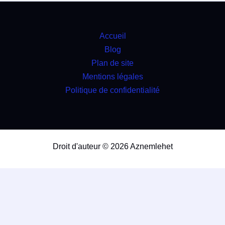
Accueil
Blog
Plan de site
Mentions légales
Politique de confidentialité
Droit d'auteur © 2026 Aznemlehet
travaux
4.9
(98%)
18266
votes