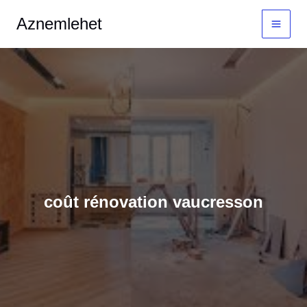
Aller
MAI
Aznemlehet
au
MEN
contenu
coût rénovation vaucresson