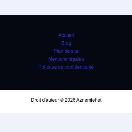
Accueil
Blog
Plan de site
Mentions légales
Politique de confidentialité
Droit d'auteur © 2026 Aznemlehet
travaux
4.9
(98%)
22701
votes