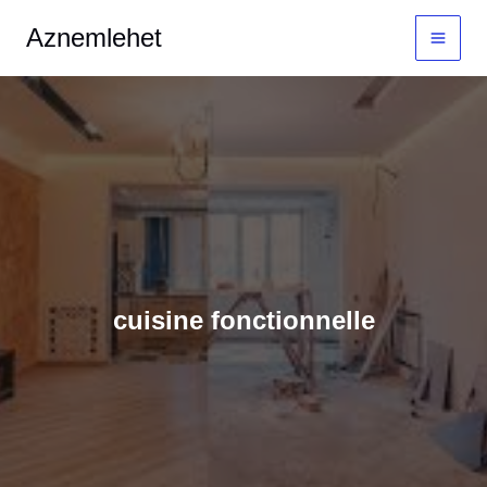
Aller
MAI
Aznemlehet
au
MEN
contenu
cuisine fonctionnelle