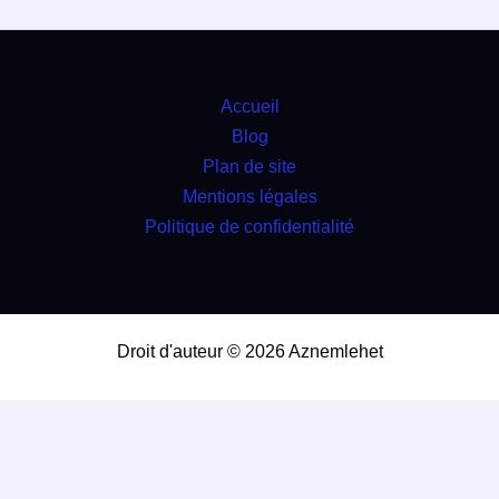
Accueil
Blog
Plan de site
Mentions légales
Politique de confidentialité
Droit d'auteur © 2026 Aznemlehet
travaux
4.9
(98%)
26467
votes