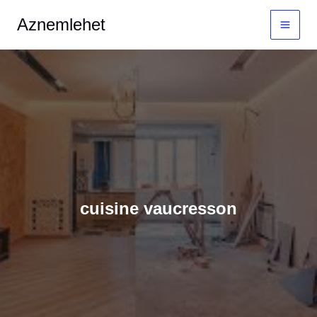
Aller
MAI
Aznemlehet
au
MEN
contenu
cuisine vaucresson