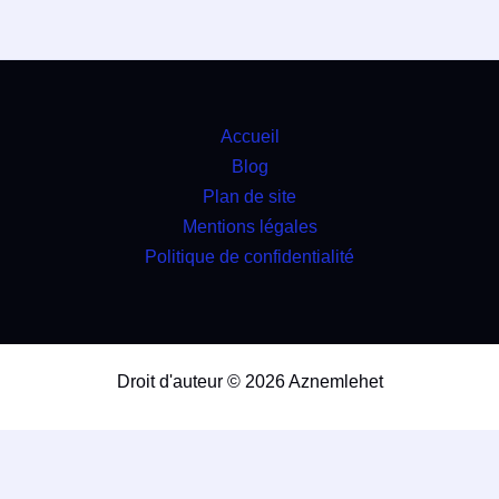
Accueil
Blog
Plan de site
Mentions légales
Politique de confidentialité
Droit d'auteur © 2026 Aznemlehet
travaux
4.9
(98%)
20807
votes