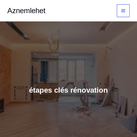
Aller
MAI
Aznemlehet
au
MEN
contenu
étapes clés rénovation