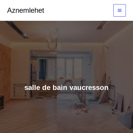
Aller
MAI
Aznemlehet
au
MEN
contenu
salle de bain vaucresson