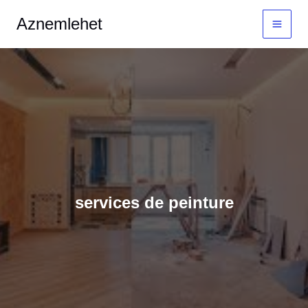
Aller
MAI
Aznemlehet
au
MEN
contenu
services de peinture