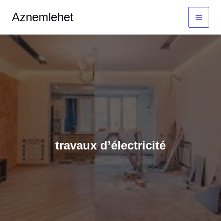
Aller
MAI
Aznemlehet
au
MEN
contenu
travaux d’électricité