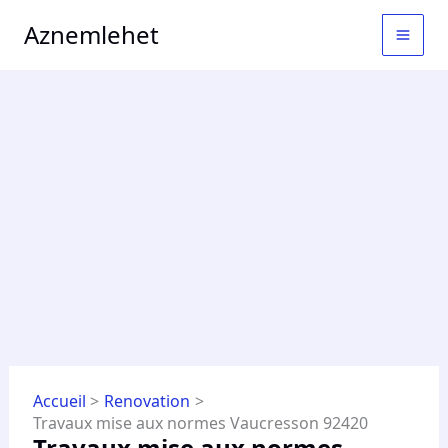
Aller
MAI
Aznemlehet
au
MEN
contenu
Accueil
Renovation
Travaux mise aux normes Vaucresson 92420
Travaux mise aux normes