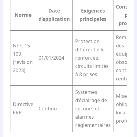
Conséqu
Date
Exigences
Norme
pour 
d’application
principales
proprié
Remplac
Protection
NF C 15-
des
différentielle
100
équipem
01/01/2024
renforcée,
(révision
obsolète
circuits limités
2023)
contrôle
à 8 prises
renforcé
Systèmes
Mise à jo
d’éclairage de
Directive
obligatoi
Continu
secours et
ERP
locaux
alarmes
professi
réglementaires