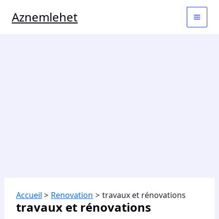
Aller
MAI
Aznemlehet
au
contenu
MEN
Accueil
Renovation
travaux et rénovations
travaux et rénovations