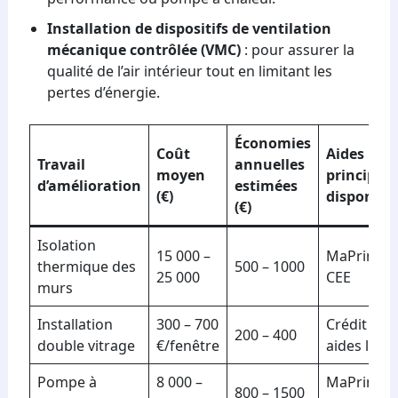
Installation de dispositifs de ventilation
mécanique contrôlée (VMC)
: pour assurer la
qualité de l’air intérieur tout en limitant les
pertes d’énergie.
Économies
Coût
Aides
Travail
annuelles
moyen
principale
d’amélioration
estimées
(€)
disponibl
(€)
Isolation
15 000 –
MaPrimeRé
thermique des
500 – 1000
25 000
CEE
murs
Installation
300 – 700
Crédit d’i
200 – 400
double vitrage
€/fenêtre
aides local
Pompe à
8 000 –
MaPrimeRé
800 – 1500