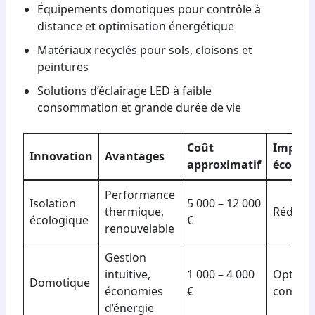
Équipements domotiques pour contrôle à
distance et optimisation énergétique
Matériaux recyclés pour sols, cloisons et
peintures
Solutions d’éclairage LED à faible
consommation et grande durée de vie
Coût
Impact
Innovation
Avantages
approximatif
écolog
Performance
Isolation
5 000 – 12 000
thermique,
Réduct
écologique
€
renouvelable
Gestion
intuitive,
1 000 – 4 000
Optimis
Domotique
économies
€
consom
d’énergie