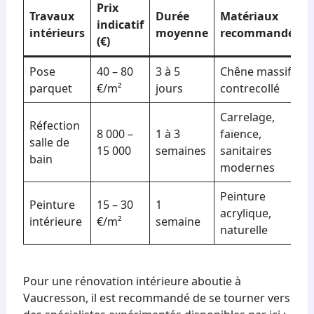
Prix
Travaux
Durée
Matériaux
indicatif
intérieurs
moyenne
recommandés
(€)
Pose
40 – 80
3 à 5
Chêne massif,
parquet
€/m²
jours
contrecollé
Carrelage,
Réfection
8 000 –
1 à 3
faïence,
salle de
15 000
semaines
sanitaires
bain
modernes
Peinture
Peinture
15 – 30
1
acrylique,
intérieure
€/m²
semaine
naturelle
Pour une rénovation intérieure aboutie à
Vaucresson, il est recommandé de se tourner vers