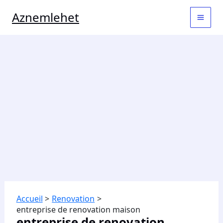
Aller
MAI
Aznemlehet
au
contenu
MEN
Accueil
Renovation
entreprise de renovation maison
entreprise de renovation