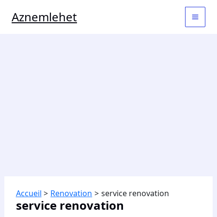
Aller
MAI
Aznemlehet
au
contenu
MEN
Accueil
Renovation
service renovation
service renovation